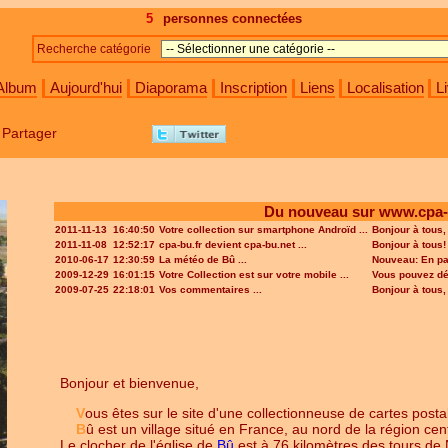
5
personnes connectées
Recherche catégorie
Album
Aujourd'hui
Diaporama
Inscription
Liens
Localisation
Li
Partager
Du nouveau sur www.cpa-
2011-11-13
16:40:50
Votre collection sur smartphone Androïd ...
Bonjour à tous,
2011-11-08
12:52:17
cpa-bu.fr devient cpa-bu.net ...
Bonjour à tous!
2010-06-17
12:30:59
La météo de Bû ...
Nouveau: En pag
2009-12-29
16:01:15
Votre Collection est sur votre mobile ...
Vous pouvez dés
2009-07-25
22:18:01
Vos commentaires ...
Bonjour à tous,
Bonjour et bienvenue,
V
ous êtes sur le site d'une collectionneuse de cartes post
B
û est un village situé en France, au nord de la région cent
Le clocher de l'église de
Bû
est à 76 kilomètres des tours de