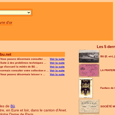
vre d'or
Les 5 dern
bu.net
BU (E.-et-L.)
 Vous pouvez désormais consulter ...
Voir la suite
 Suite à des problèmes techniques ...
Voir la suite
e d'accueil la météo de Bû ...
Voir la suite
LA FRATER
ormais consulter votre collection e ...
Voir la suite
 Vous pouvez désormais laisser v ...
Voir la suite
Fanfare de
ales de
Bû
.
SOCIÉTÉ M
re, en Eure et loir, dans le canton d'Anet.
 Notre Dame de Paris.