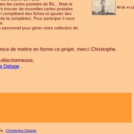
tes les cartes postales de Bû... Mais la
BU (E.-et.-L
urs trouver de nouvelles cartes postales
n complétant des fiches et ajouter des
de la compléter). Pour participer il vous
et
personnel pour gérer votre collection de
ence de mettre en forme ce projet, merci Christophe.
ollectionneuse,
e Delage
.
nts
Christophe Delage