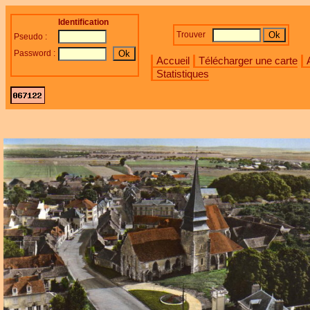
Identification
Trouver
Pseudo :
Password :
Accueil
Télécharger une carte
Statistiques