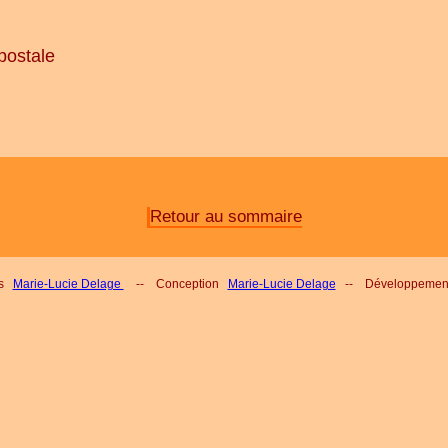
postale
Retour au sommaire
ss
Marie-Lucie Delage
-- Conception
Marie-Lucie Delage
-- Développeme